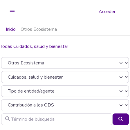
Ir
al
Acceder
contenido
Inicio
Otros Ecosistema
Todas Cuidados, salud y bienestar
Seleccionar el formulario de búsqueda
Categoría
Término de búsqueda
Bus