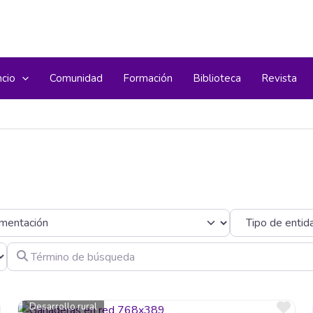
ncio
Comunidad
Formación
Biblioteca
Revista
ría
Término de búsqueda
Favorito
Fav
Desarrollo rural