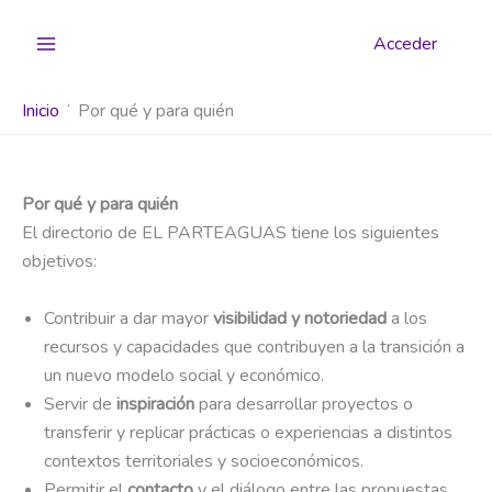
Ir
al
Acceder
contenido
Inicio
Por qué y para quién
Por qué y para quién
El directorio de EL PARTEAGUAS tiene los siguientes
objetivos:
Contribuir a dar mayor
visibilidad y notoriedad
a los
recursos y capacidades que contribuyen a la transición a
un nuevo modelo social y económico.
Servir de
inspiración
para desarrollar proyectos o
transferir y replicar prácticas o experiencias a distintos
contextos territoriales y socioeconómicos.
Permitir el
contacto
y el diálogo entre las propuestas