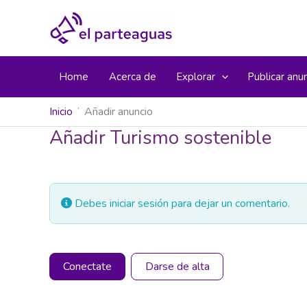
Ir
al
contenido
Home
Acerca de
Explorar
Publicar anu
Inicio
Añadir anuncio
Añadir Turismo sostenible
Debes iniciar sesión para dejar un comentario.
Conectate
Darse de alta