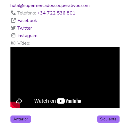
hola
@
supermercadoscooperativos.com
Teléfono:
+34 722 536 801
Facebook
Twitter
Instagram
Vídeo:
Anterior
Siguiente