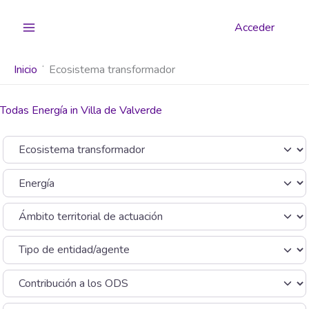
Ir
al
Acceder
contenido
Inicio
Ecosistema transformador
Todas Energía in Villa de Valverde
Seleccionar el formulario de búsqueda
Categoría