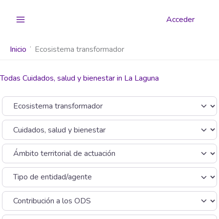
Ir
al
Acceder
contenido
Inicio
Ecosistema transformador
Todas Cuidados, salud y bienestar in La Laguna
Seleccionar el formulario de búsqueda
Categoría