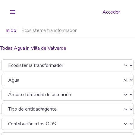
Ir
al
Acceder
contenido
Inicio
Ecosistema transformador
Todas Agua in Villa de Valverde
Seleccionar el formulario de búsqueda
Categoría