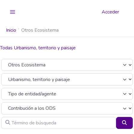
Ir
al
Acceder
contenido
Inicio
Otros Ecosistema
Todas Urbanismo, territorio y paisaje
Seleccionar el formulario de búsqueda
Categoría
Término de búsqueda
Bus