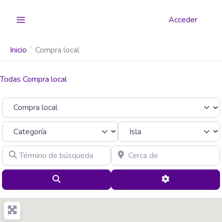
Ir
al
Acceder
contenido
Inicio
Compra local
Todas Compra local
Seleccionar el formulario de búsqueda
Categoría
Término de búsqueda
Cerca de
Buscar
Advanced Filte