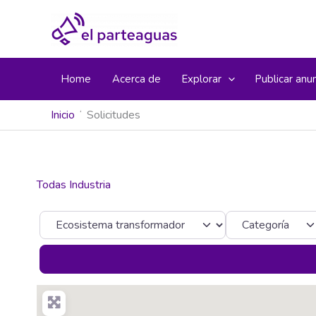
Ir
al
contenido
Home
Acerca de
Explorar
Publicar anu
Inicio
Solicitudes
Todas Industria
Seleccionar el formulario de búsqueda
Categoría