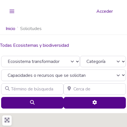
Ir
al
Acceder
contenido
Inicio
Solicitudes
Todas Ecosistemas y biodiversidad
Seleccionar el formulario de búsqueda
Categoría
Término de búsqueda
Cerca de
Buscar
Advanced Filte