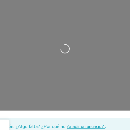
Cargando…
lección. ¿Algo falta? ¿Por qué no
Añadir un anuncio?
.