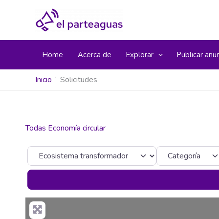
Ir
al
contenido
Home
Acerca de
Explorar
Publicar anu
Inicio
Solicitudes
Todas Economía circular
Seleccionar el formulario de búsqueda
Categoría