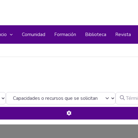
ncio
Comunidad
Formación
Biblioteca
Revista
Término d
Advanced Filters