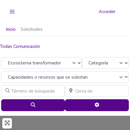
Ir
al
Acceder
contenido
Inicio
Solicitudes
Todas Comunicación
Seleccionar el formulario de búsqueda
Categoría
Término de búsqueda
Cerca de
Buscar
Advanced Filte