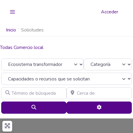
Ir
al
Acceder
contenido
Inicio
Solicitudes
Todas Comercio local
Seleccionar el formulario de búsqueda
Categoría
Término de búsqueda
Cerca de
Buscar
Advanced Filte