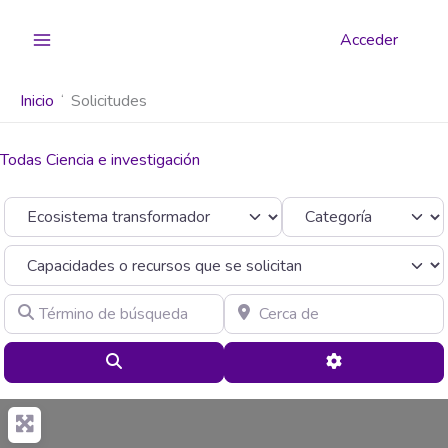
Ir
al
Acceder
contenido
Inicio
Solicitudes
Todas Ciencia e investigación
Seleccionar el formulario de búsqueda
Categoría
Término de búsqueda
Cerca de
Buscar
Advanced Filte