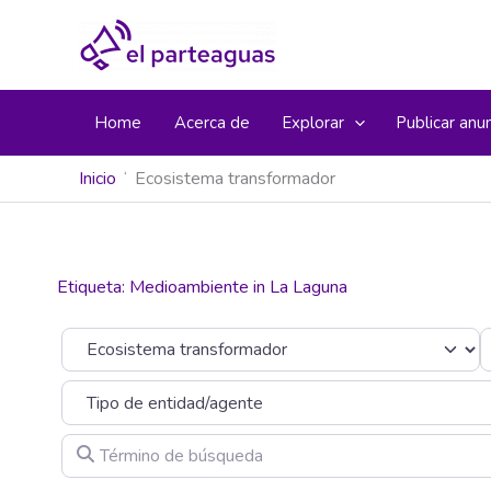
Ir
al
contenido
Home
Acerca de
Explorar
Publicar anu
Inicio
Ecosistema transformador
Etiqueta: Medioambiente in La Laguna
Seleccionar el formulario de búsqueda
C
Término de búsqueda