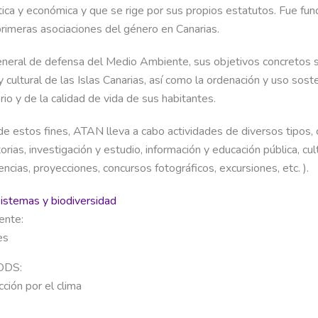
tica y económica y que se rige por sus propios estatutos. Fue fu
primeras asociaciones del género en Canarias.
eneral de defensa del Medio Ambiente, sus objetivos concretos s
y cultural de las Islas Canarias, así como la ordenación y uso sost
orio y de la calidad de vida de sus habitantes.
n de estos fines, ATAN lleva a cabo actividades de diversos tipos
torias, investigación y estudio, información y educación pública, cul
encias, proyecciones, concursos fotográficos, excursiones, etc. ).
istemas y biodiversidad
ente:
es
 ODS:
ción por el clima