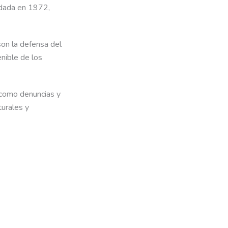
ndada en 1972,
on la defensa del
enible de los
, como denuncias y
turales y