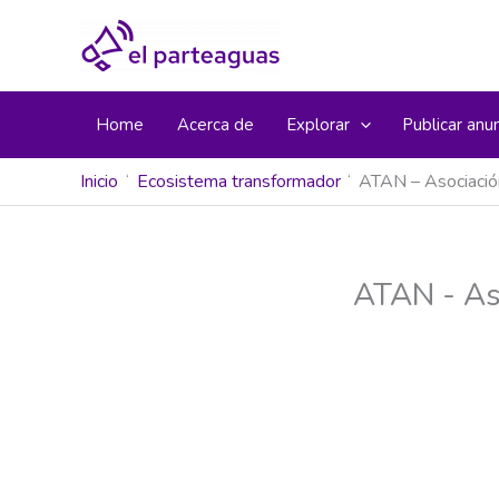
Ir
al
contenido
Home
Acerca de
Explorar
Publicar anu
Inicio
Ecosistema transformador
ATAN – Asociación
ATAN - Aso