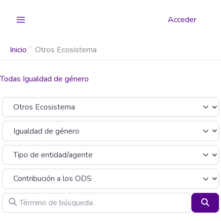
Ir
al
Acceder
contenido
Inicio
Otros Ecosistema
Todas Igualdad de género
Seleccionar el formulario de búsqueda
Categoría
Término de búsqueda
Bus