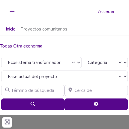
Ir
al
Acceder
contenido
Inicio
Proyectos comunitarios
Todas Otra economía
Seleccionar el formulario de búsqueda
Categoría
Término de búsqueda
Cerca de
Buscar
Advanced Filte