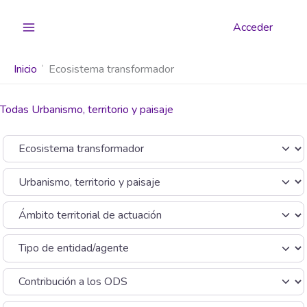
Ir
al
Acceder
contenido
Inicio
Ecosistema transformador
Todas Urbanismo, territorio y paisaje
Seleccionar el formulario de búsqueda
Categoría