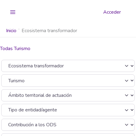
Ir
al
Acceder
contenido
Inicio
Ecosistema transformador
Todas Turismo
Seleccionar el formulario de búsqueda
Categoría