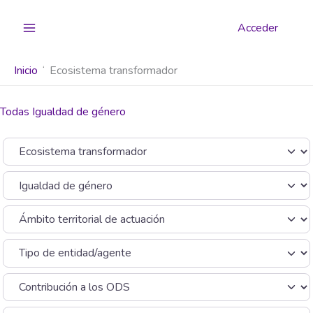
Ir
al
Acceder
contenido
Inicio
Ecosistema transformador
Todas Igualdad de género
Seleccionar el formulario de búsqueda
Categoría