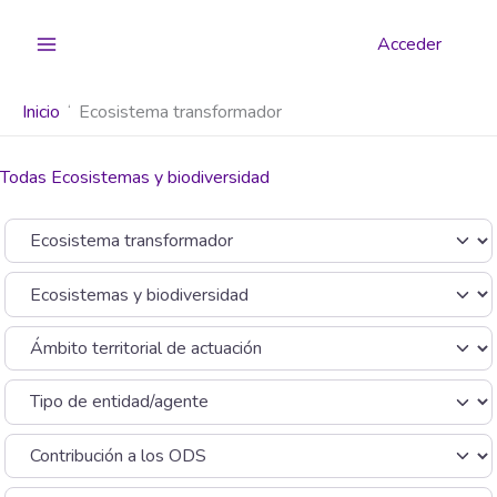
Ir
al
Acceder
contenido
Inicio
Ecosistema transformador
Todas Ecosistemas y biodiversidad
Seleccionar el formulario de búsqueda
Categoría