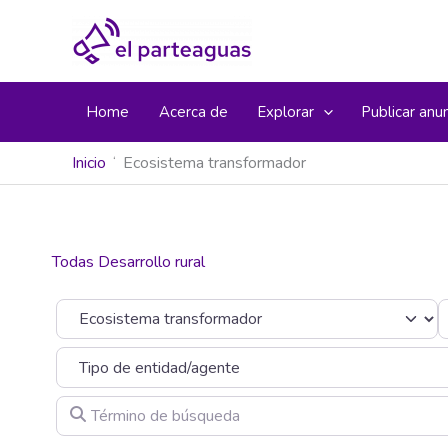
Ir
al
contenido
Home
Acerca de
Explorar
Publicar anu
Inicio
Ecosistema transformador
Todas Desarrollo rural
Seleccionar el formulario de búsqueda
C
Término de búsqueda